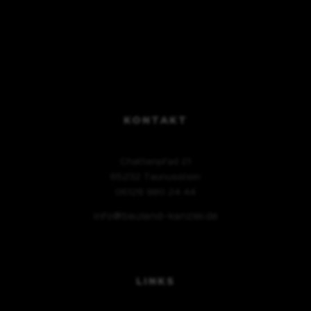
KONTAKT
Chattenpfad 21
65232 Taunusstein
06128 980 24 44
info@bauland-kanzlei.de
LINKS