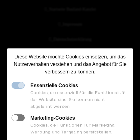
_Startseite Bauland-Kanzlei
_Impressum
_Datenschutzerklärung
Diese Website möchte Cookies einsetzen, um das
Nutzerverhalten verstehen und das Angebot für Sie
FOLGEN SIE UNS
verbessern zu können.
Essenzielle Cookies
Cookies, die essenziell für die Funktionalität
der Website sind. Sie können nicht
abgelehnt werden.
Marketing-Cookies
Cookies, die Funktionen für Marketing,
Termin vereinbaren
Werbung und Targeting bereitstellen.