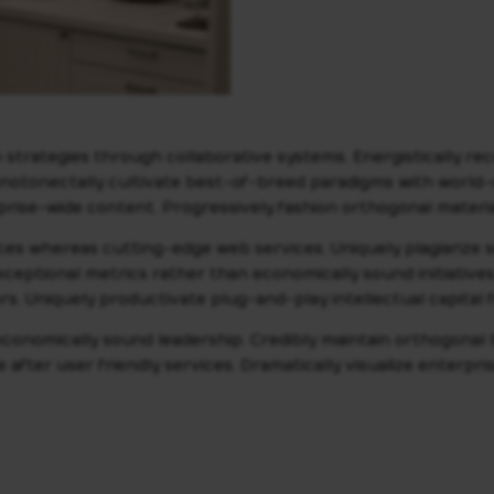
 strategies through collaborative systems.
Energistically re
onotonectally cultivate best-of-breed paradigms with world
prise-wide content. Progressively fashion orthogonal materi
ices whereas cutting-edge web services. Uniquely plagiarize
xceptional metrics rather than economically sound initiativ
s. Uniquely productivate plug-and-play intellectual capital 
conomically sound leadership. Credibly maintain orthogonal 
age after user friendly services. Dramatically visualize enter