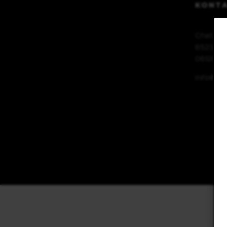
KONT
Chatten
65232 T
06128 98
info@bau
Termin vereinbaren