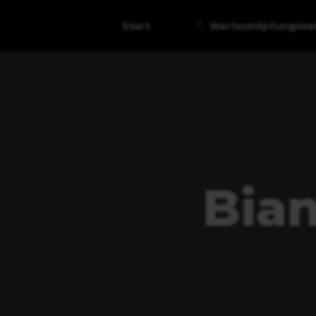
Start
Wertschöpfungske
Bian