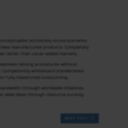
conceptualize technically sound scenarios
-class manufactured products. Completely
als rather than value-added markets.
 seamless testing procedures without
es. Competently whiteboard standardized
for fully researched outsourcing.
bandwidth through worldwide initiatives.
prise-wide ideas through resource sucking.
NEXT POST