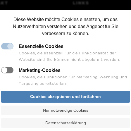
AKT
LINKS
Diese Website möchte Cookies einsetzen, um das
pfad 21
_Startseite Bauland-Kanzlei
Nutzerverhalten verstehen und das Angebot für Sie
aunusstein
verbessern zu können.
0 24 44
_Impressum
land-kanzlei.de
Essenzielle Cookies
_Datenschutzerklärung
Cookies, die essenziell für die Funktionalität der
Website sind. Sie können nicht abgelehnt werden.
Marketing-Cookies
Cookies, die Funktionen für Marketing, Werbung und
Targeting bereitstellen.
Cookies akzeptieren und fortfahren
Nur notwendige Cookies
© 2023 by Bauland-Kanzlei
Datenschutzerklärung