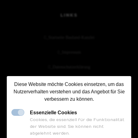
Veröffentlichung
LINKS
Projekte
_Startseite Bauland-Kanzlei
_Impressum
_Datenschutzerklärung
Diese Website möchte Cookies einsetzen, um das
Nutzerverhalten verstehen und das Angebot für Sie
FOLGEN SIE UNS
verbessern zu können.
Essenzielle Cookies
Cookies, die essenziell für die Funktionalität
der Website sind. Sie können nicht
abgelehnt werden.