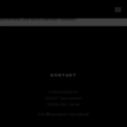
HAMBURG
Abrissobjekt auf 1.845 m² Grundstück für Neubauprojekt
aufbereitet
und durch Mandant realisiert.
1. Grundstücke
2. Projektentwicklung
KONTAKT
3. Expansion
4. Invest
Chattenpfad 21
65232 Taunusstein
06128 980 24 44
info@bauland-kanzlei.de