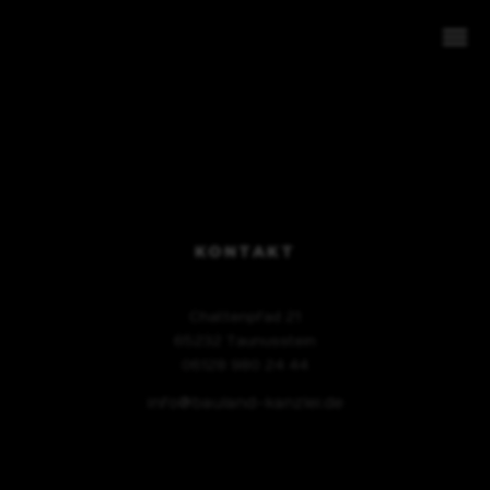
Intrinsicly embrace top-line core competencies with real-time
metrics. Conveniently reinvent functionalized collaboration
1. Grundstücke
2. Projektentwicklung
KONTAKT
3. Expansion
Chattenpfad 21
65232 Taunusstein
4. Invest
06128 980 24 44
info@bauland-kanzlei.de